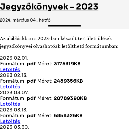
Jegyzőkönyvek - 2023
2024. március 04., hétfő
Az alábbiakban a 2023-ban készült testületi ülések
jegyzőkönyvei olvashatóak letölthető formátumban:
2023.02.01.
Formátum:
pdf
Méret:
3175319KB
2023.02.01.
Letöltés
2023.02.13.
Formátum:
pdf
Méret:
2489356KB
2023.02.13.
Letöltés
2023.03.07.
Formátum:
pdf
Méret:
20789390KB
2023.03.07.
Letöltés
2023.03.13.
Formátum:
pdf
Méret:
6858326KB
2023.03.13.
Letöltés
2023.03.30.