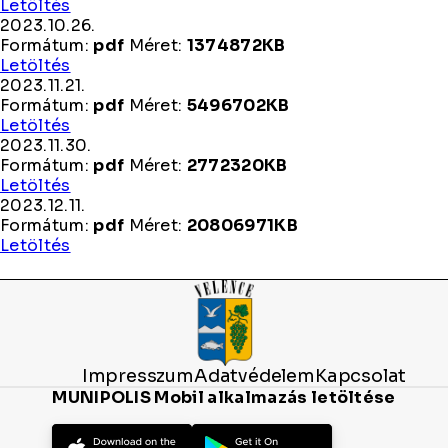
2023.09.28.
Letöltés
2023.10.26.
Formátum:
pdf
Méret:
1374872KB
2023.10.26.
Letöltés
2023.11.21.
Formátum:
pdf
Méret:
5496702KB
2023.11.21.
Letöltés
2023.11.30.
Formátum:
pdf
Méret:
2772320KB
2023.11.30.
Letöltés
2023.12.11.
Formátum:
pdf
Méret:
20806971KB
2023.12.11.
Letöltés
Impresszum
Adatvédelem
Kapcsolat
MUNIPOLIS Mobil alkalmazás letöltése