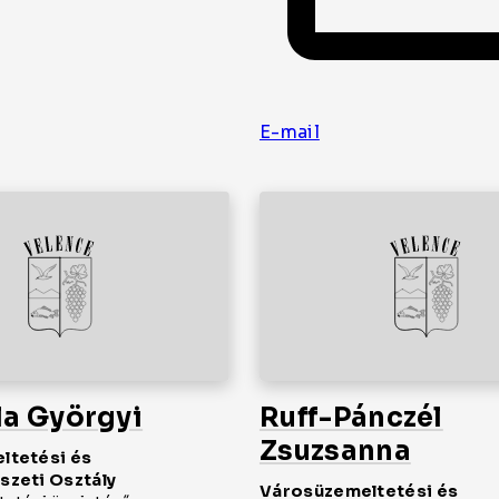
E-mail
la Györgyi
Ruff-Pánczél
Zsuzsanna
ltetési és
zeti Osztály
Városüzemeltetési és