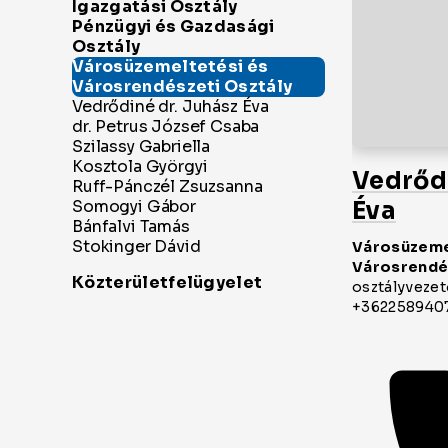
listája
Vedrődi
Éva
Városüzeme
Városrendés
osztályveze
+362258940