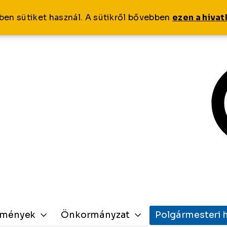
ben sütiket használ. A sütikről bővebben
ezen a hiva
zmények
Önkormányzat
Polgármesteri h