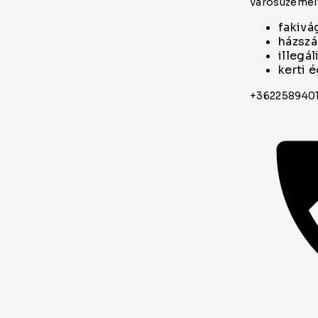
városüzemelt
fakivá
házszá
illegál
kerti 
+362258940