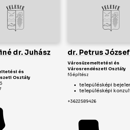
né dr. Juhász
dr. Petrus Józse
Városüzemeltetési és
Városrendészeti Osztály
ltetési és
főépítész
zeti Osztály
tő
településképi bejele
7
településképi konzul
+3622589426