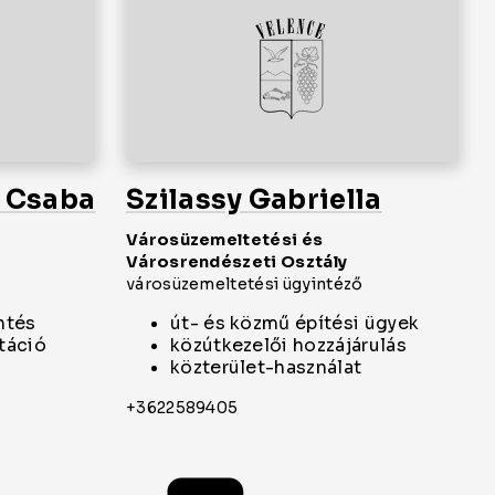
f Csaba
Szilassy Gabriella
Városüzemeltetési és
Városrendészeti Osztály
városüzemeltetési ügyintéző
ntés
út- és közmű építési ügyek
táció
közútkezelői hozzájárulás
közterület-használat
+3622589405