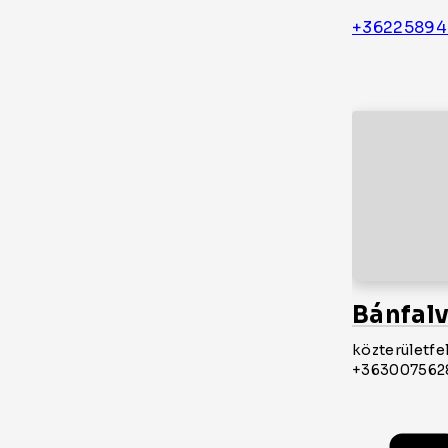
+36225894
Bánfal
közterületfe
+363007562