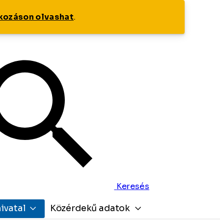
tkozáson olvashat
.
Keresés
ivatal
Közérdekű adatok