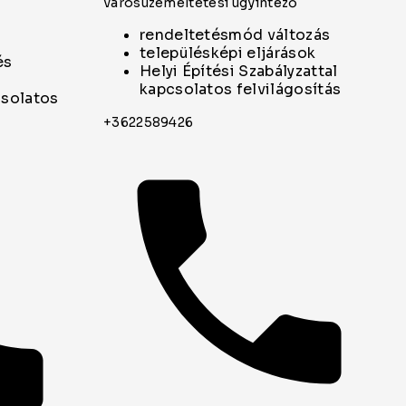
városüzemeltetési ügyintéző
rendeltetésmód változás
településképi eljárások
és
Helyi Építési Szabályzattal
kapcsolatos felvilágosítás
csolatos
+3622589426