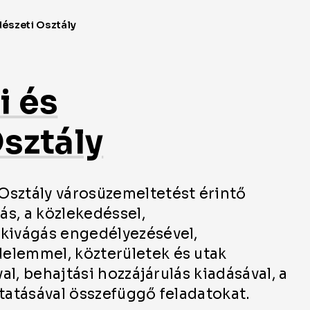
i és
sztály
Osztály városüzemeltetést érintő
ás, a közlekedéssel,
akivágás engedélyezésével,
elemmel, közterületek és utak
al, behajtási hozzájárulás kiadásával, a
ztatásával összefüggő feladatokat.