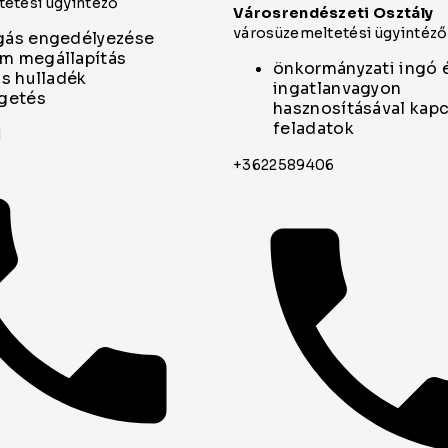
etési ügyintéző
Városrendészeti Osztály
városüzemeltetési ügyintéző
gás engedélyezése
m megállapítás
önkormányzati ingó 
is hulladék
ingatlanvagyon
égetés
hasznosításával kap
feladatok
1
+3622589406