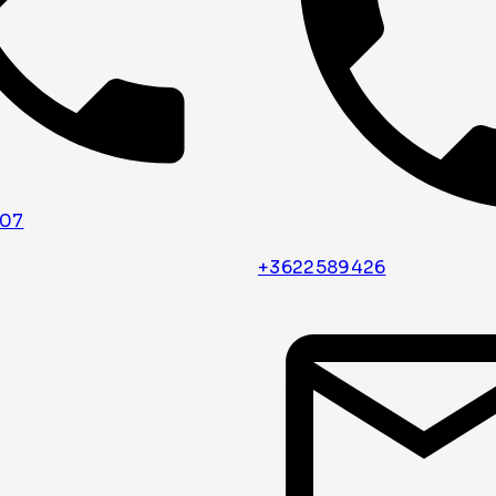
407
+3622589426