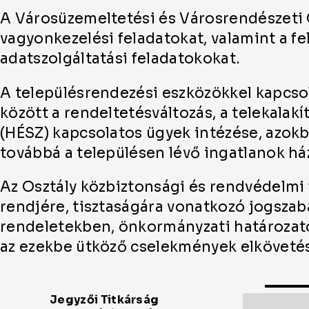
A Városüzemeltetési és Városrendészeti O
vagyonkezelési feladatokat, valamint a fe
adatszolgáltatási feladatokokat.
A településrendezési eszközökkel kapcsol
között a rendeltetésváltozás, a telekalakít
(HÉSZ) kapcsolatos ügyek intézése, azokb
továbbá a településen lévő ingatlanok h
Az Osztály közbiztonsági és rendvédelmi f
rendjére, tisztaságára vonatkozó jogsza
rendeletekben, önkormányzati határozato
az ezekbe ütköző cselekmények elkövet
Kollég