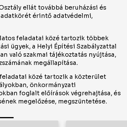
sztály ellát továbbá beruházási és
ladatkörét érintő adatvédelmi,
atos feladatai közé tartozik többek
ási ügyek, a Helyi Építési Szabályzattal
an való szakmai tájékoztatás nyújtása,
ázszámának megállapítása.
eladatai közé tartozik a közterület
bályokban, önkormányzati
kban foglalt előírások végrehajtása, és
ésének megelőzése, megszüntetése.
áink