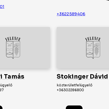
01
+3622589406
vi Tamás
Stokinger Dávid
lügyelő
közterületfelügyelő
87
+36302286800