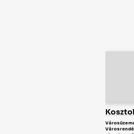
Koszto
Városüzeme
Városrendés