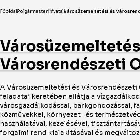
Városüzemeltetés
Városrendészeti O
A Városüzemeltetési és Városrendészeti 
feladatai keretében ellátja a vízgazdálkod
városgazdálkodással, parkgondozással, f
közművekkel, környezet- és természetvéd
használatával, kezelésével, tisztántartásáv
forgalmi rend kialakításával és megválto