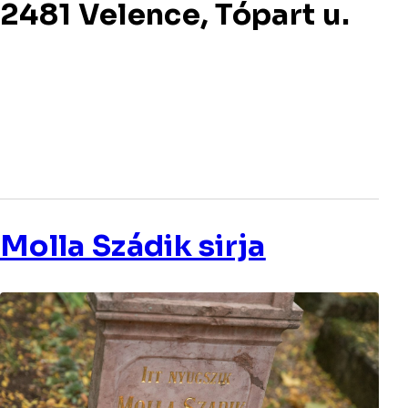
2481 Velence, Tópart u.
Molla Szádik sirja