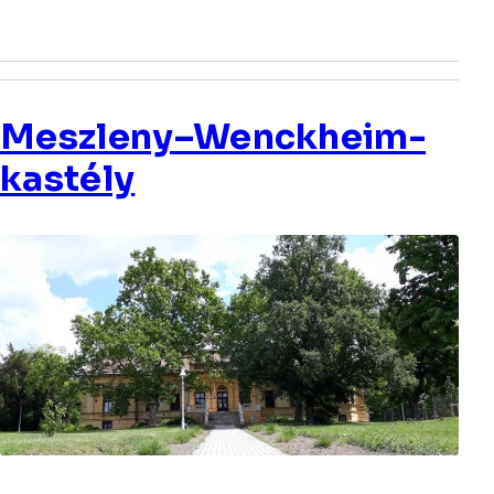
Meszleny–Wenckheim-
kastély