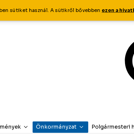
ben sütiket használ. A sütikről bővebben
ezen a hiva
zmények
Önkormányzat
Polgármesteri h