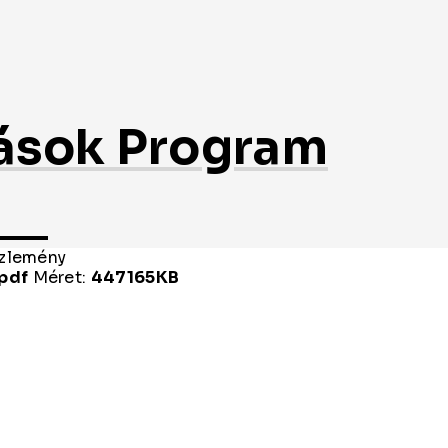
ások Program
zlemény
pdf
Méret:
447165KB
lence
zlemény