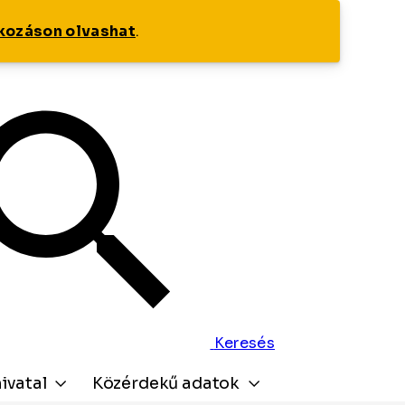
tkozáson olvashat
.
Keresés
ivatal
Közérdekű adatok