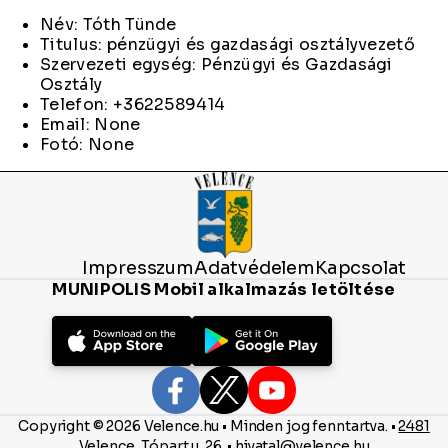
Név: Tóth Tünde
Titulus: pénzügyi és gazdasági osztályvezető
Szervezeti egység: Pénzügyi és Gazdasági
Osztály
Telefon: +3622589414
Email: None
Fotó: None
Impresszum
Adatvédelem
Kapcsolat
MUNIPOLIS Mobil alkalmazás letöltése
Copyright © 2026 Velence.hu • Minden jog fenntartva. •
2481
Velence, Tópart u. 26.
•
hivatal@velence.hu