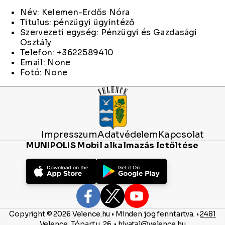
Név: Kelemen-Erdős Nóra
Titulus: pénzügyi ügyintéző
Szervezeti egység: Pénzügyi és Gazdasági
Osztály
Telefon: +3622589410
Email: None
Fotó: None
Impresszum
Adatvédelem
Kapcsolat
MUNIPOLIS Mobil alkalmazás letöltése
Copyright © 2026 Velence.hu • Minden jog fenntartva. •
2481
Velence, Tópart u. 26.
•
hivatal@velence.hu