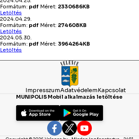
2024.04.25.
Formátum:
pdf
Méret:
2330686KB
2024.04.25.
Letöltés
2024.04.29.
Formátum:
pdf
Méret:
274608KB
2024.04.29.
Letöltés
2024.05.30.
Formátum:
pdf
Méret:
3964264KB
2024.05.30.
Letöltés
Impresszum
Adatvédelem
Kapcsolat
MUNIPOLIS Mobil alkalmazás letöltése