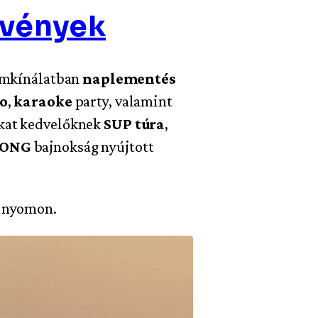
zvények
ramkínálatban
naplementés
co
,
karaoke
party, valamint
okat kedvelőknek
SUP túra
,
PONG
bajnokság nyújtott
k nyomon.