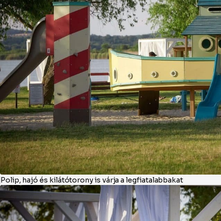
Polip, hajó és kilátótorony is várja a legfiatalabbakat