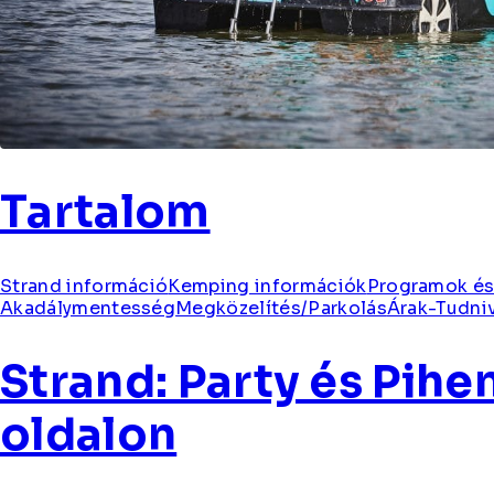
Tartalom
Strand információ
Kemping információk
Programok és
Akadálymentesség
Megközelítés/Parkolás
Árak-Tudni
Strand: Party és Pihen
oldalon