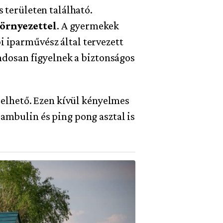
 területen található.
környezettel
. A gyermekek
i iparművész által tervezett
ondosan figyelnek a biztonságos
érelhető. Ezen kívül kényelmes
ambulin és ping pong asztal is