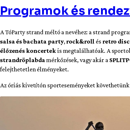
Programok és rende
A TóParty strand méltó a nevéhez: a strand prog
salsa és bachata party
,
rock&roll
és
retro dis
élőzenés koncertek
is megtalálhatóak. A sport
strandröplabda
mérkőzések, vagy akár a
SPLIT
felejthetetlen élményeket.
Az óriás kivetítón sporteseményeket követhetün