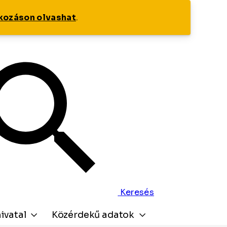
tkozáson olvashat
.
Keresés
ivatal
Közérdekű adatok