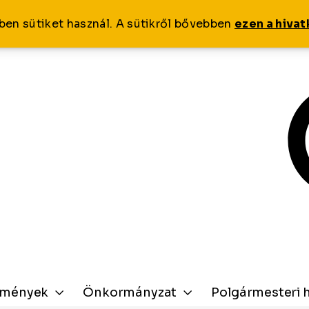
ben sütiket használ. A sütikről bővebben
ezen a hiva
zmények
Önkormányzat
Polgármesteri h