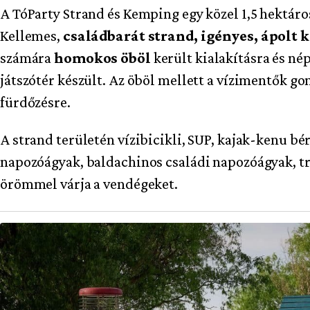
A TóParty Strand és Kemping egy közel 1,5 hektáros
Kellemes,
családbarát strand, igényes, ápolt 
számára
homokos öböl
került kialakításra és nép
játszótér készült. Az öböl mellett a vízimentők g
fürdőzésre.
A strand területén vízibicikli, SUP, kajak-kenu b
napozóágyak, baldachinos családi napozóágyak, tr
örömmel várja a vendégeket.