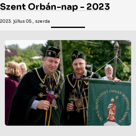
Szent Orbán-nap - 2023
2023. július 05., szerda
Oldal
cikkjeinek
listája