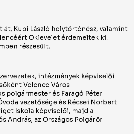
 át, Kupi László helytörténész, valamint
elencéért Oklevelet érdemeltek ki.
ímben részesült.
szervezetek, intézmények képviselői
lsőként Velence Város
 polgármester és Faragó Péter
 Óvoda vezetősége és Récsei Norbert
iget Iskola képviselői, majd a
ós András, az Országos Polgárőr