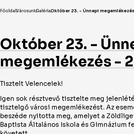
Október 23. - Ünn
megemlékezés - 
Tisztelt Velenceiek!
Igen sok résztvevő tisztelte meg jelenlét
tisztelgő városi megemlékezést. Az ese
beszéde nyitotta meg, amelyet a Zöldlige
Baptista Általános Iskola és Gimnázium f
követett.