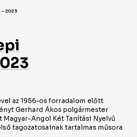
epi
2023
ével az 1956-os forradalom előtt
ményt Gerhard Ákos polgármester
t Magyar-Angol Két Tanítási Nyelvű
első tagozatosainak tartalmas műsora