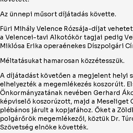
Az ünnepi műsort díjátadás követte.
Füri Mihály Velence Rózsája-díjat vehetett
a Velencei-tavi Alkotókör tagjai pedig V
Miklósa Erika operaénekes Díszpolgári C
Méltatásukat hamarosan közzétesszük.
A díjátadást követően a megjelent helyi 
elhelyezték a megemlékezés koszorúit. E
Önkormányzatának nevében Gerhard Ákos
képviselő koszorúzott, majd a Meseliget
plébános járult a kopjafához. Őket a Zöldl
polgárőrök megemlékezői, köztük Dr. Túr
Szövetség elnöke követték.