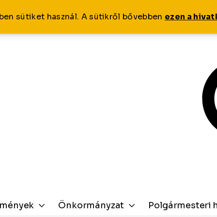
ben sütiket használ. A sütikről bővebben
ezen a hiva
zmények
Önkormányzat
Polgármesteri h