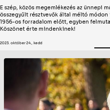
E szép, közös megemlékezés az ünnepi m
összegyűlt résztvevők által méltó módon
1956-os forradalom előtt, egyben felmutat
Köszönet érte mindenkinek!
2023. október 24., kedd
Oldal
cikkjeinek
listája