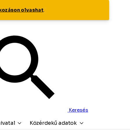
tkozáson olvashat
.
Keresés
ivatal
Közérdekű adatok