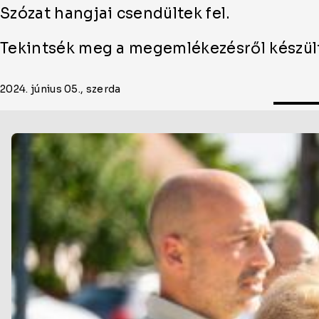
Szózat hangjai csendültek fel.
Tekintsék meg a megemlékezésről készül
2024. június 05., szerda
Oldal
cikkjeinek
listája