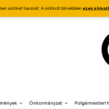
ben sütiket használ. A sütikről bővebben
ezen a hiva
zmények
Önkormányzat
Polgármesteri h