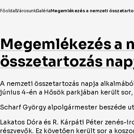
Megemlékezés a 
összetartozás nap
A nemzeti összetartozás napja alkalmábó
június 4-én a Hősök parkjában került sor, 
Scharf György alpolgármester beszéde u
Lakatos Dóra és R. Kárpáti Péter zenés-iro
részvevők. Ez követően került sor a kos