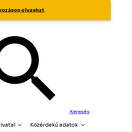
tkozáson olvashat
.
Keresés
ivatal
Közérdekű adatok