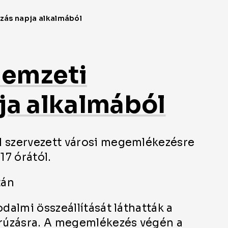
nemzeti
ja alkalmából
l szervezett városi megemlékezésre
17 órától.
tán
dalmi összeállítását láthatták a
zorúzásra. A megemlékezés végén a