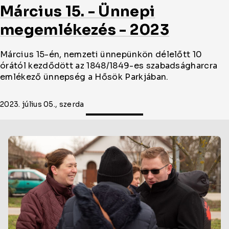
Március 15. - Ünnepi
megemlékezés - 2023
Március 15-én, nemzeti ünnepünkön délelőtt 10
órától kezdődött az 1848/1849-es szabadságharcra
emlékező ünnepség a Hősök Parkjában.
2023. július 05., szerda
Oldal
cikkjeinek
listája