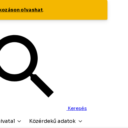
tkozáson olvashat
.
Keresés
ivatal
Közérdekű adatok