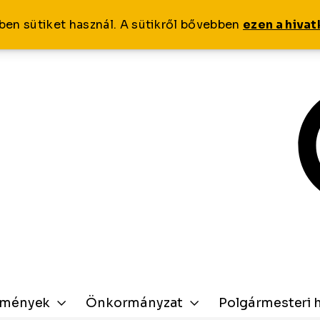
ben sütiket használ. A sütikről bővebben
ezen a hiva
zmények
Önkormányzat
Polgármesteri h