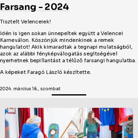
Farsang - 2024
Tisztelt Velenceiek!
Idén is igen sokan ünnepeltek együtt a Velencei
Karneválon. Köszönjük mindenkinek a remek
hangulatot! Akik kimaradtak a tegnapi mulatságból,
azok az alábbi fényképválogatás segítségével
nyerhetnek bepillantást a télűző farsangi hangulatba.
A képeket Faragó László készítette.
2024. március 16., szombat
Oldal
cikkjeinek
listája