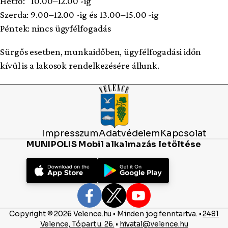
Hétfő: 10.00–12.00 -ig
Szerda: 9.00–12.00 -ig és 13.00–15.00 -ig
Péntek: nincs ügyfélfogadás
Sürgős esetben, munkaidőben, ügyfélfogadási időn
kívül is a lakosok rendelkezésére állunk.
Impresszum
Adatvédelem
Kapcsolat
MUNIPOLIS Mobil alkalmazás letöltése
Copyright © 2026 Velence.hu • Minden jog fenntartva. •
2481
Velence, Tópart u. 26.
•
hivatal@velence.hu