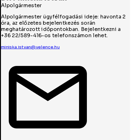
Alpolgármester
Alpolgármester ügyfélfogadási ideje: havonta 2
óra, az előzetes bejelentkezés során
meghatározott időpontokban. Bejelentkezni a
+36 22/589-416-os telefonszámon lehet.
miniska.istvan@velence.hu