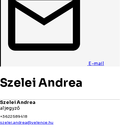
E-mail
Szelei Andrea
Szelei Andrea
aljegyző
+3622589418
szelei.andrea@velence.hu