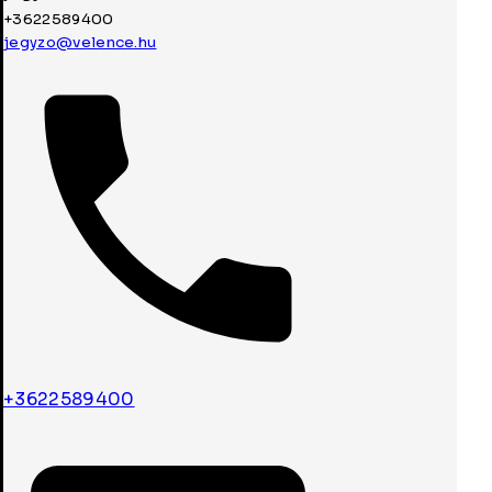
+3622589400
jegyzo@velence.hu
+3622589400