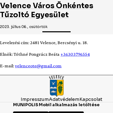
Velence Város Önkéntes
Tűzoltó Egyesület
2023. július 06., csütörtök
Levelezési cím: 2481 Velence, Bercsényi u. 18.
Elnök: Tóthné Pongrácz Beáta
+36303796554
E-mail:
velenceote@gmail.com
Impresszum
Adatvédelem
Kapcsolat
MUNIPOLIS Mobil alkalmazás letöltése