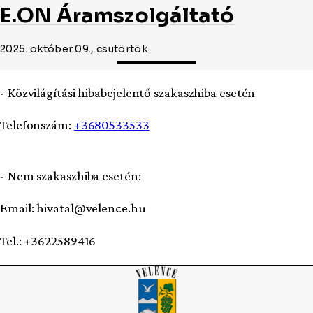
E.ON Áramszolgáltató
2025. október 09., csütörtök
- Közvilágítási hibabejelentő szakaszhiba esetén
Telefonszám:
+3680533533
- Nem szakaszhiba esetén:
Email: hivatal@velence.hu
Tel.: +3622589416