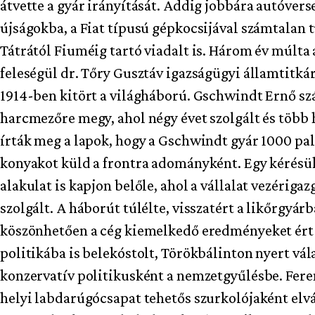
átvette a gyár irányítását. Addig jobbára autóvers
újságokba, a Fiat típusú gépkocsijával számtalan t
Tátrától Fiuméig tartó viadalt is. Három év múlta a
feleségül dr. Tőry Gusztáv igazságügyi államtitká
1914-ben kitört a világháború. Gschwindt Ernő sz
harcmezőre megy, ahol négy évet szolgált és több h
írták meg a lapok, hogy a Gschwindt gyár 1000 pal
konyakot küld a frontra adományként. Egy kérésük 
alakulat is kapjon belőle, ahol a vállalat vezériga
szolgált. A háborút túlélte, visszatért a likőrgyá
köszönhetően a cég kiemelkedő eredményeket ért e
politikába is belekóstolt, Törökbálinton nyert vála
konzervatív politikusként a nemzetgyűlésbe. Fere
helyi labdarúgócsapat tehetős szurkolójaként elvá