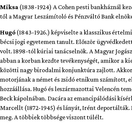
Miksa
(1838-1924) A Cohen pesti bankháznál kezd
től a Magyar Leszámítoló és Pénzváltó Bank elnök
Hugó
(1843-1926.) képviselte a klasszikus értelmi
bécsi jogi egyetemen tanult. Először ügyvédkedett
volt. 1898-tól kúriai tanácselnök. A Magyar Jogász
abban a korban kezdte tevékenységét, amikor a ki
közötti nagy birodalmi konjunktúra zajlott. Akko
motorjának a német és zsidó etnikum számított, eh
hozzáállása. Hugó és leszármazottai Velencén tem
Beck kápolnában. Dacára az emancipálódási kísérle
Marcellt (1872-1945) és lányát, Irént deportáltá
meg. A többiek többsége viszont túlélt.