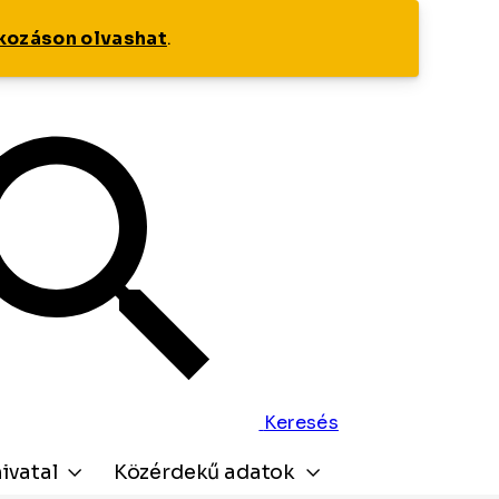
tkozáson olvashat
.
Keresés
ivatal
Közérdekű adatok