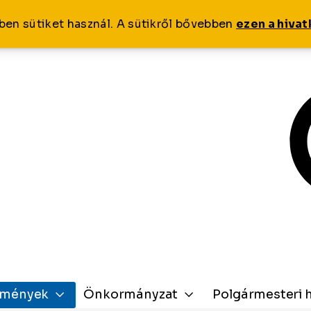
ben sütiket használ. A sütikről bővebben
ezen a hiva
zmények
Önkormányzat
Polgármesteri h