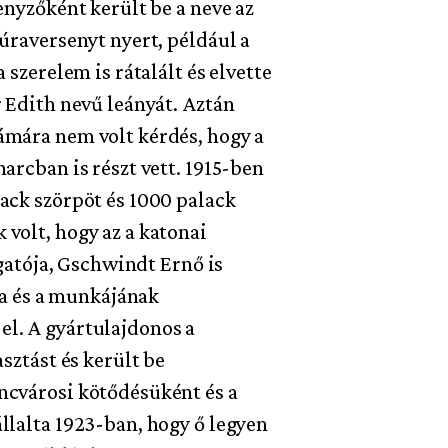
enyzőként került be a neve az
úraversenyt nyert, például a
 szerelem is rátalált és elvette
r Edith nevű leányát. Aztán
ámára nem volt kérdés, hogy a
arcban is részt vett. 1915-ben
ack szörpöt és 1000 palack
volt, hogy az a katonai
zgatója, Gschwindt Ernő is
rba és a munkájának
l. A gyártulajdonos a
sztást és került be
ncvárosi kötődésüként és a
llalta 1923-ban, hogy ő legyen