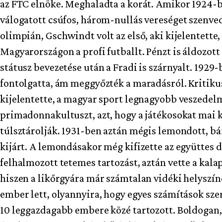
az FTC elnöke. Meghaladta a korát. Amikor 1924-
válogatott csúfos, három-nullás vereséget szenved
olimpián, Gschwindt volt az első, aki kijelentette,
Magyarországon a profi futballt. Pénzt is áldozott 
státusz bevezetése után a Fradi is szárnyalt. 192
fontolgatta, ám meggyőzték a maradásról. Kritiku
kijelentette, a magyar sport legnagyobb veszedelm
primadonnakultuszt, azt, hogy a játékosokat mai ki
túlsztárolják. 1931-ben aztán mégis lemondott, b
kijárt. A lemondásakor még kifizette az együttes 
felhalmozott tetemes tartozást, aztán vette a kala
hiszen a likőrgyára már számtalan vidéki helysz
ember lett, olyannyira, hogy egyes számítások sz
10 leggazdagabb embere közé tartozott. Boldogan, 