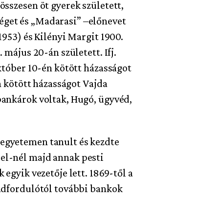
összesen öt gyerek született,
éget és „Madarasi” –előnevet
1953) és Kilényi Margit 1900.
 május 20-án született. Ifj.
október 10-én kötött házasságot
n kötött házasságot Vajda
bankárok voltak, Hugó, ügyvéd,
 egyetemen tanult és kezdte
el-nél majd annak pesti
egyik vezetője lett. 1869-től a
zadfordulótól további bankok