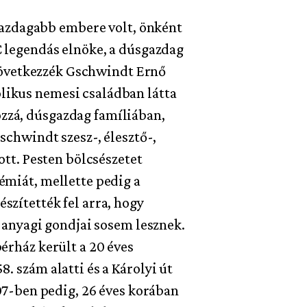
azdagabb embere volt, önként
C legendás elnöke, a dúsgazdag
. Következzék Gschwindt Ernő
likus nemesi családban látta
zzá, dúsgazdag famíliában,
schwindt szesz-, élesztő-,
ott. Pesten bölcsészetet
émiát, mellette pedig a
szítették fel arra, hogy
, anyagi gondjai sosem lesznek.
érház került a 20 éves
. szám alatti és a Károlyi út
907-ben pedig, 26 éves korában