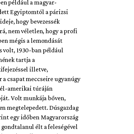
ben például a magyar-
ett Egyiptomtól a párizsi
 ideje, hogy bevezessék
rá, nem véletlen, hogy a profi
9-ben mégis a lemondását
s volt, 1930-ban például
ének tartja a
fejezéssel illetve,
ár a csapat meccseire ugyanúgy
dél-amerikai túráján
pját. Volt munkája bőven,
ínen megtelepedett. Dúsgazdag
erint egy időben Magyarország
gondtalanul élt a feleségével