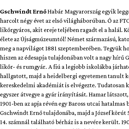
Gschwindt Ernő
Habár Magyarország egyik legg
harcolt négy évet az első világháborúban. Ő az FT
likőrgyáros, akit ereje teljében ragadt el a halál
élete az Újságmúzeumtól! Német származású, kato
meg a napvilágot 1881 szeptemberében. Tegyük ho
hiszen az édesapja tulajdonában volt a nagy hírű G
likőr- és rumgyár. A fiú a legjobb iskolákba járhat
hallgatott, majd a heidelbergi egyetemen tanult k
kereskedelmi akadémiát is elvégezte. Tudatosan ké
egyszer átvegye a gyár irányítását. Hamar látszott
1901-ben az apja révén egy Baross utcai hatalmas b
Gschwindt Ernő tulajdonába, majd a József körút 58
14. számnál található bérház is a nevére került. 1