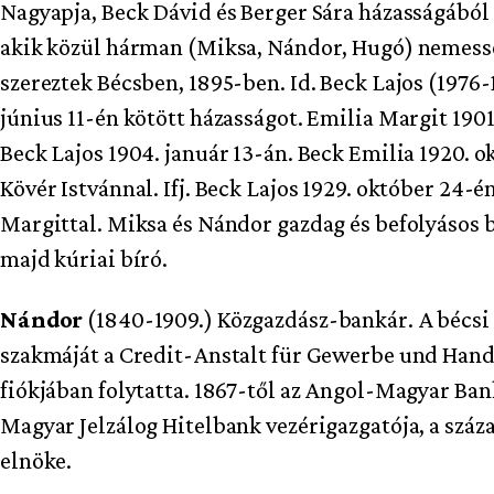
Nagyapja, Beck Dávid és Berger Sára házasságából 
akik közül hárman (Miksa, Nándor, Hugó) nemess
szereztek Bécsben, 1895-ben. Id. Beck Lajos (1976-
június 11-én kötött házasságot. Emilia Margit 1901.
Beck Lajos 1904. január 13-án. Beck Emilia 1920. 
Kövér Istvánnal. Ifj. Beck Lajos 1929. október 24-é
Margittal. Miksa és Nándor gazdag és befolyásos 
majd kúriai bíró.
Nándor
(1840-1909.) Közgazdász-bankár. A bécsi
szakmáját a Credit-Anstalt für Gewerbe und Hand
fiókjában folytatta. 1867-től az Angol-Magyar Bank 
Magyar Jelzálog Hitelbank vezérigazgatója, a szá
elnöke.