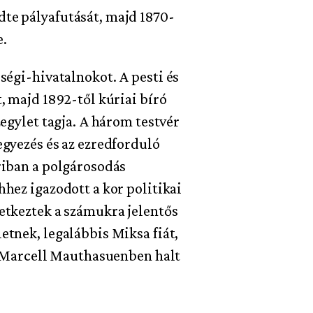
te pályafutását, majd 1870-
e.
ségi-hivatalnokot. A pesti és
, majd 1892-től kúriai bíró
egylet tagja. A három testvér
egyezés és az ezredforduló
riban a polgárosodás
hez igazodott a kor politikai
etkeztek a számukra jelentős
tnek, legalábbis Miksa fiát,
k. Marcell Mauthasuenben halt