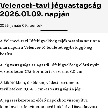
Velencei-tavi jégvastagság
2026.01.09. napján
2026. január 09., péntek
A Velencei-tavi Tófelügyelőség tájékoztatása szerint a
mai napon a Velencei-tó felületét egybefüggő jég
borítja.
A jég vastagsága az Agárdi Tófelügyelőség előtti nyílt
vízterületen 7.25-kor mértek szerint 8,0 cm.
A kikötőkben, öblökben, védett part menti
területeken 8,0-8,5 cm-es vastagságú a jég.
A jég szerkezete az előző napokhoz viszonyítva
keményebb, felszínét takaró hókásával összefagyott,