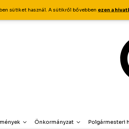
ben sütiket használ. A sütikről bővebben
ezen a hiva
zmények
Önkormányzat
Polgármesteri h