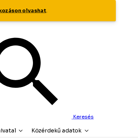
tkozáson olvashat
.
Keresés
ivatal
Közérdekű adatok