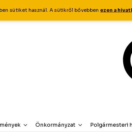
ben sütiket használ. A sütikről bővebben
ezen a hiva
zmények
Önkormányzat
Polgármesteri h