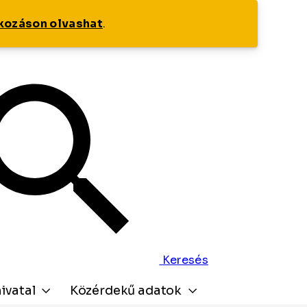
tkozáson olvashat
.
Keresés
ivatal
Közérdekű adatok