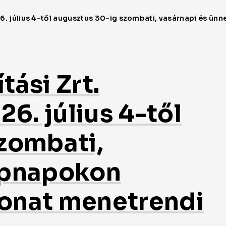
ási Zrt.
26. július 4-től
zombati,
epnapokon
onat menetrendi