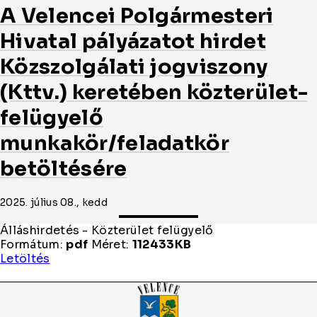
A Velencei Polgármesteri
Hivatal pályázatot hirdet
Közszolgálati jogviszony
(Kttv.) keretében közterület-
felügyelő
munkakör/feladatkör
betöltésére
2025. július 08., kedd
Álláshirdetés - Közterület felügyelő
Formátum:
pdf
Méret:
112433KB
Álláshirdetés
Letöltés
-
Közterület
felügyelő