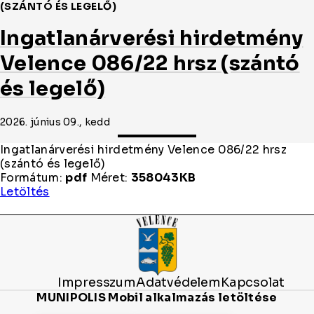
(SZÁNTÓ ÉS LEGELŐ)
Ingatlanárverési hirdetmény
Velence 086/22 hrsz (szántó
és legelő)
2026. június 09., kedd
Ingatlanárverési hirdetmény Velence 086/22 hrsz
(szántó és legelő)
Formátum:
pdf
Méret:
358043KB
Ingatlanárverési
Letöltés
hirdetmény
Velence
086/22
hrsz
(szántó
és
Impresszum
Adatvédelem
Kapcsolat
legelő)
MUNIPOLIS Mobil alkalmazás letöltése