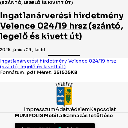
(SZÁNTÓ, LEGELŐ ÉS KIVETT ÚT)
Ingatlanárverési hirdetmény
Velence 024/19 hrsz (szántó,
legelő és kivett út)
2026. június 09., kedd
Ingatlanárverési hirdetmény Velence 024/19 hrsz
(szántó, legelő és kivett út)
Formátum:
pdf
Méret:
351535KB
Impresszum
Adatvédelem
Kapcsolat
MUNIPOLIS Mobil alkalmazás letöltése