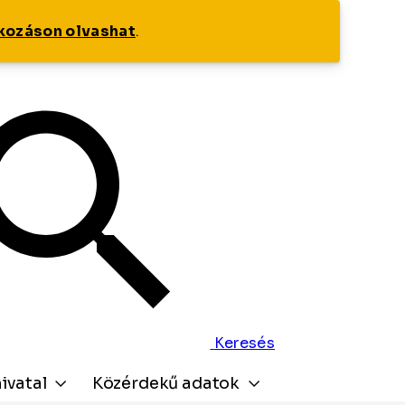
tkozáson olvashat
.
Keresés
ivatal
Közérdekű adatok