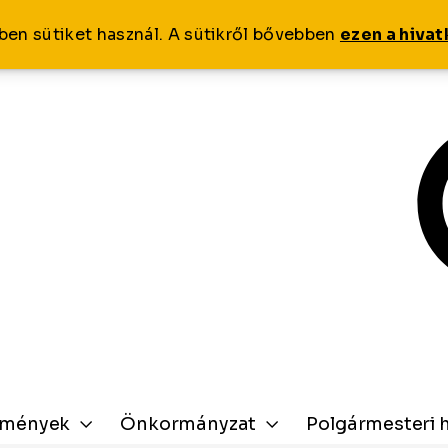
ben sütiket használ. A sütikről bővebben
ezen a hiva
zmények
Önkormányzat
Polgármesteri h