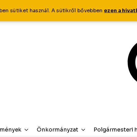
ben sütiket használ. A sütikről bővebben
ezen a hiva
zmények
Önkormányzat
Polgármesteri h