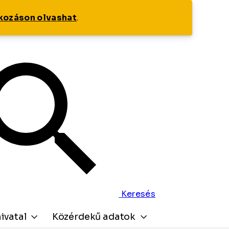
tkozáson olvashat
.
Keresés
ivatal
Közérdekű adatok